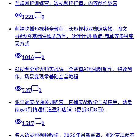
互联网IP训练营，短视频IP打造，内容创作运营
1221
0
萌娃吃播短视频全教程｜长短视频双赛道实操，图文
+视频零基础保姆式教学，伙伴计划-收徒-商单等多种变
现方式
1816
0
AI视频全能大师实战课｜全赛道AI短视频制作、特效创
作、场景变现零基础全套教程
737
0
亚马逊实操通关训练营，直播实战教学与AI应用，助卖
家从0到精通打造盈利店铺（更新8月8日）
1517
0
名人语录短视频教学，2026年最新赛道，涨粉变现两不