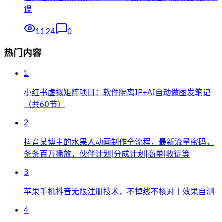
误
1124
0
热门内容
1
小红书虚拟矩阵项目：软件隔离IP+AI自动做图发笔记
（共60节）
2
抖音某博主的水果人动画制作全流程，最新流量密码，
条条百万播放，伙伴计划|分成计划|商单|收徒等
3
苹果手机抖音无限注册技术，不掉线不核对丨效果自测
4