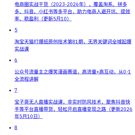
电商圈实战干货（2023-2026年），覆盖淘系、拼多
多、抖音、小红书等多平台，助力电商人避开坑、提效
率、稳盈利（更新5月10）
5
淘宝天猫打爆班原创技术第81期，无界关键词全域起爆
实战课
6
公众号流量主之爆笑漫画赛道，高流量+高互动，从0-1
全流程讲解
7
宝子哥无人直播实战课，非实时防风技术，聚焦抖音快
手等平台直播带货，轻松开启直播变现之路（更新2026
年5月10日）
8