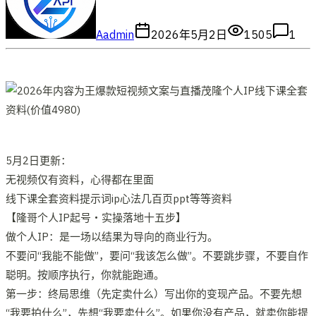
A
admin
2026年5月2日
1505
1
5月2日更新：
无视频仅有资料，心得都在里面
线下课全套资料提示词ip心法几百页ppt等等资料
【隆哥个人IP起号・实操落地十五步】
做个人IP：是一场以结果为导向的商业行为。
不要问“我能不能做”，要问“我该怎么做”。不要跳步骤，不要自作
聪明。按顺序执行，你就能跑通。
第一步：终局思维（先定卖什么）写出你的变现产品。不要先想
“我要拍什么”，先想“我要卖什么”。如果你没有产品，就卖你能提