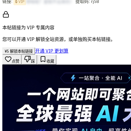
链接:
提取码: rj58
想啥呢？复制不出来的！
🔒 VIP
本帖链接为 VIP 专属内容
您可以开通 VIP 解锁全站资源，或单独购买本帖链接。
开通 VIP 更划算
¥
5
解锁本帖链接
点赞
踩
收藏