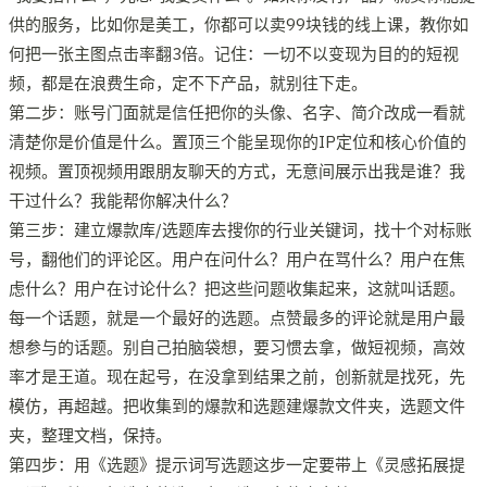
供的服务，比如你是美工，你都可以卖99块钱的线上课，教你如
何把一张主图点击率翻3倍。记住：一切不以变现为目的的短视
频，都是在浪费生命，定不下产品，就别往下走。
第二步：账号门面就是信任把你的头像、名字、简介改成一看就
清楚你是价值是什么。置顶三个能呈现你的IP定位和核心价值的
视频。置顶视频用跟朋友聊天的方式，无意间展示出我是谁？我
干过什么？我能帮你解决什么？
第三步：建立爆款库/选题库去搜你的行业关键词，找十个对标账
号，翻他们的评论区。用户在问什么？用户在骂什么？用户在焦
虑什么？用户在讨论什么？把这些问题收集起来，这就叫话题。
每一个话题，就是一个最好的选题。点赞最多的评论就是用户最
想参与的话题。别自己拍脑袋想，要习惯去拿，做短视频，高效
率才是王道。现在起号，在没拿到结果之前，创新就是找死，先
模仿，再超越。把收集到的爆款和选题建爆款文件夹，选题文件
夹，整理文档，保持。
第四步：用《选题》提示词写选题这步一定要带上《灵感拓展提