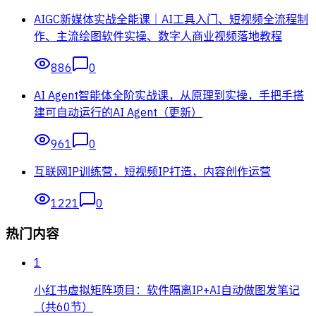
AIGC新媒体实战全能课｜AI工具入门、短视频全流程制
作、主流绘图软件实操、数字人商业视频落地教程
886
0
AI Agent智能体全阶实战课，从原理到实操，手把手搭
建可自动运行的AI Agent（更新）
961
0
互联网IP训练营，短视频IP打造，内容创作运营
1221
0
热门内容
1
小红书虚拟矩阵项目：软件隔离IP+AI自动做图发笔记
（共60节）