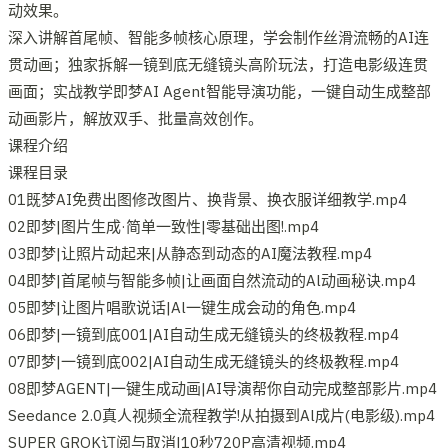
动效果。
深入讲解首尾帧、智能多帧核心原理，学会制作丝滑流畅的AI连
贯动画；独家拆解一镜到底无缝镜头高阶玩法，打造电影级连贯
画面；实战教学即梦AI Agent智能导演功能，一键自动生成整部
动画影片，解放双手、批量高效创作。
课程介绍
课程目录
01既梦AI免费出图修改图片、换背景、换衣服详细教学.mp4
02即梦|图片生成·简单一致性|零基础出图!.mp4
03即梦|让照片动起来|从静态到动态的AI魔法教程.mp4
04即梦|首尾帧与智能多帧|让画面自然流动的Al动画秘诀.mp4
05即梦|让图片唱歌说话|Al一键生成会动的角色.mp4
06即梦|一镜到底001|AI自动生成无缝镜头的终极教程.mp4
07即梦|一镜到底002|AI自动生成无缝镜头的终极教程.mp4
08即梦AGENT|一键生成动画|AI导演帮你自动完成整部影片.mp4
Seedance 2.0真人视频全流程教学!从拍摄到Al成片(电影级).mp4
SUPER GROK订阅与取消|10秒720P高清视频.mp4