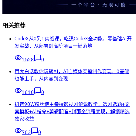
相关推荐
CodeX从0到1实战课，吃透CodeX全功能，零基础AI开
发实战，从部署到高阶项目一键落地
1528
0
用大白话教你玩转AI，AI自媒体实操制作变现，0基础
也能上手，从内容到变现
1610
0
抖音90W粉丝博主亲授影视剧解说教学，选剧选题+文
案模板+AI指令+剪辑配音+封面全流程变现，解锁精选
独家收益
703
0