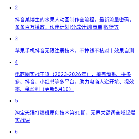
2
抖音某博主的水果人动画制作全流程，最新流量密码，
条条百万播放，伙伴计划|分成计划|商单|收徒等
3
苹果手机抖音无限注册技术，不掉线不核对丨效果自测
4
电商圈实战干货（2023-2026年），覆盖淘系、拼多
多、抖音、小红书等多平台，助力电商人避开坑、提效
率、稳盈利（更新5月10）
5
淘宝天猫打爆班原创技术第81期，无界关键词全域起爆
实战课
6