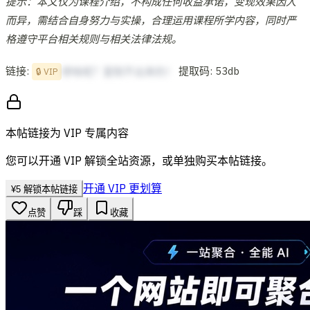
提示：本文仅为课程介绍，不构成任何收益承诺，变现效果因人
而异，需结合自身努力与实操，合理运用课程所学内容，同时严
格遵守平台相关规则与相关法律法规。
链接:
提取码: 53db
想啥呢？复制不出来的！
🔒 VIP
本帖链接为 VIP 专属内容
您可以开通 VIP 解锁全站资源，或单独购买本帖链接。
开通 VIP 更划算
¥
5
解锁本帖链接
点赞
踩
收藏