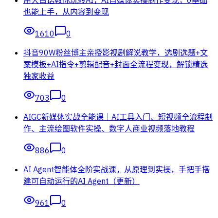
也能上手，从内容到变现
1610
0
抖音90W粉丝博主亲授影视剧解说教学，选剧选题+文
案模板+AI指令+剪辑配音+封面全流程变现，解锁精选
独家收益
703
0
AIGC新媒体实战全能课｜AI工具入门、短视频全流程制
作、主流绘图软件实操、数字人商业视频落地教程
886
0
AI Agent智能体全阶实战课，从原理到实操，手把手搭
建可自动运行的AI Agent（更新）
961
0