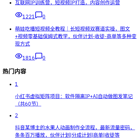
互联网IP训练营，短视频IP打造，内容创作运营
1221
0
萌娃吃播短视频全教程｜长短视频双赛道实操，图文
+视频零基础保姆式教学，伙伴计划-收徒-商单等多种变
现方式
1816
0
热门内容
1
小红书虚拟矩阵项目：软件隔离IP+AI自动做图发笔记
（共60节）
2
抖音某博主的水果人动画制作全流程，最新流量密码，
条条百万播放，伙伴计划|分成计划|商单|收徒等