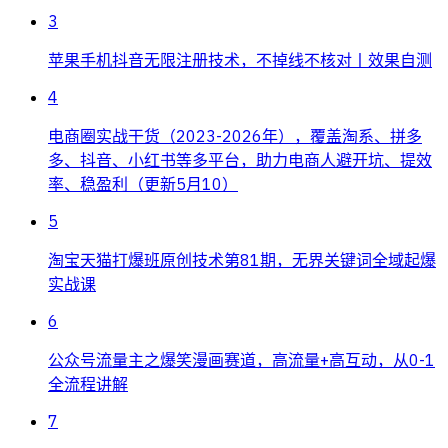
3
苹果手机抖音无限注册技术，不掉线不核对丨效果自测
4
电商圈实战干货（2023-2026年），覆盖淘系、拼多
多、抖音、小红书等多平台，助力电商人避开坑、提效
率、稳盈利（更新5月10）
5
淘宝天猫打爆班原创技术第81期，无界关键词全域起爆
实战课
6
公众号流量主之爆笑漫画赛道，高流量+高互动，从0-1
全流程讲解
7