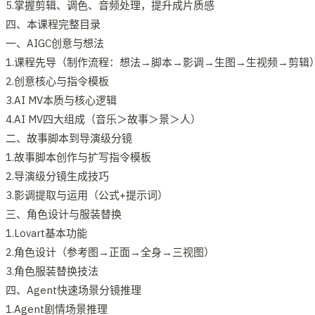
5.掌握剪辑、调色、音频处理，提升成片质感
四、本课程完整目录
一、AIGC创意与想法
1.课程先导（制作流程：想法→脚本→影调→生图→生视频→剪辑
2.创意核心与指令模板
3.AI MV本质与核心逻辑
4.AI MV四大组成（音乐＞故事＞景＞人）
二、故事脚本到导演级分镜
1.故事脚本创作与扩写指令模板
2.导演级分镜生成技巧
3.影调提取与运用（公式+提示词）
三、角色设计与服装替换
1.Lovart基本功能
2.角色设计（参考图→正面→全身→三视图）
3.角色服装替换技法
四、Agent快速场景分镜推理
1.Agent剧情场景推理