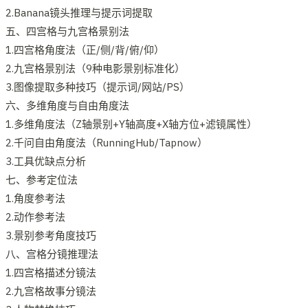
2.Banana镜头推理与提示词提取
五、四宫格与九宫格景别法
1.四宫格角度法（正/侧/背/俯/仰）
2.九宫格景别法（9种电影景别标准化）
3.图像提取多种技巧（提示词/网站/PS）
六、多维角度与自由角度法
1.多维角度法（Z轴景别+Y轴高度+X轴方位+滤镜属性）
2.千问自由角度法（RunningHub/Tapnow）
3.工具优缺点分析
七、参考定位法
1.角度参考法
2.动作参考法
3.景别参考角度技巧
八、宫格分镜推理法
1.四宫格描述分镜法
2.九宫格故事分镜法