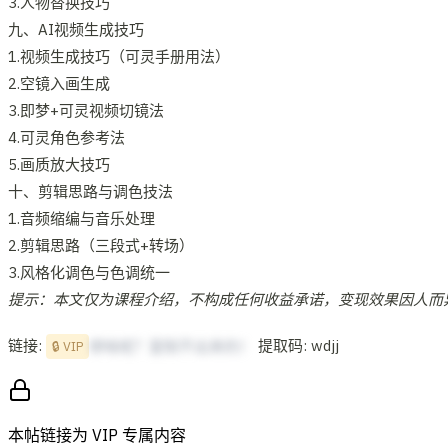
3.人物替换技巧
九、AI视频生成技巧
1.视频生成技巧（可灵手册用法）
2.空镜入画生成
3.即梦+可灵视频切镜法
4.可灵角色参考法
5.画质放大技巧
十、剪辑思路与调色技法
1.音频缩编与音乐处理
2.剪辑思路（三段式+转场）
3.风格化调色与色调统一
提示：本文仅为课程介绍，不构成任何收益承诺，变现效果因人而
链接:
提取码: wdjj
想啥呢？复制不出来的！
🔒 VIP
本帖链接为 VIP 专属内容