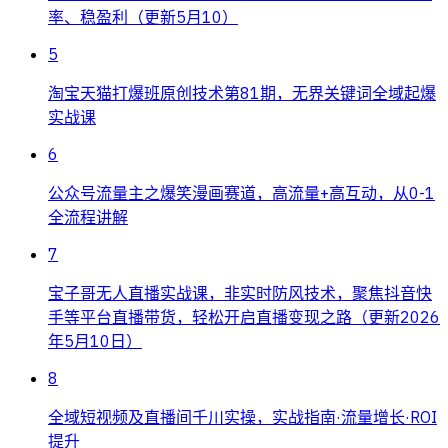
率、稳盈利（更新5月10）
5
淘宝天猫打爆班原创技术第81期，无界关键词全域起爆
实战课
6
公众号流量主之爆笑漫画赛道，高流量+高互动，从0-1
全流程讲解
7
宝子哥无人直播实战课，非实时防风技术，聚焦抖音快
手等平台直播带货，轻松开启直播变现之路（更新2026
年5月10日）
8
全域短视频及直播间千川实操，实战指南·流量增长·ROI
提升