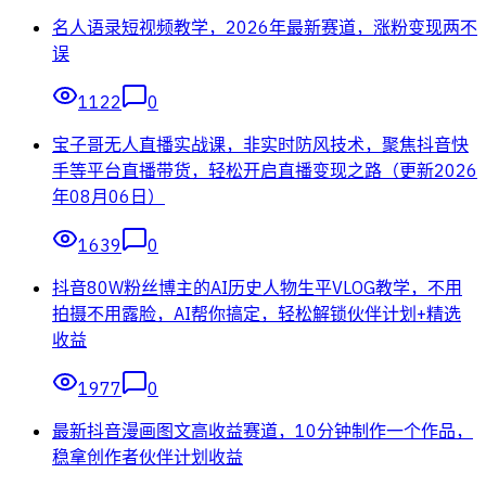
名人语录短视频教学，2026年最新赛道，涨粉变现两不
误
1122
0
宝子哥无人直播实战课，非实时防风技术，聚焦抖音快
手等平台直播带货，轻松开启直播变现之路（更新2026
年08月06日）
1639
0
抖音80W粉丝博主的AI历史人物生平VLOG教学，不用
拍摄不用露脸，AI帮你搞定，轻松解锁伙伴计划+精选
收益
1977
0
最新抖音漫画图文高收益赛道，10分钟制作一个作品，
稳拿创作者伙伴计划收益