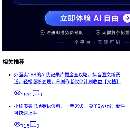
相关推荐
外面卖188的AI伪记录片掘金全攻略，抖音图文新赛
道，轻松涨粉变现，拿创作者伙伴计划收益【文档】
1531
0
小红书卖职场英语资料，一单39.8，卖了2w+份，新手
可快速上手
715
0