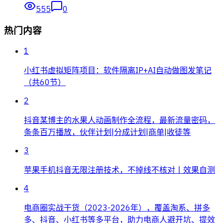
555
0
热门内容
1
小红书虚拟矩阵项目：软件隔离IP+AI自动做图发笔记
（共60节）
2
抖音某博主的水果人动画制作全流程，最新流量密码，
条条百万播放，伙伴计划|分成计划|商单|收徒等
3
苹果手机抖音无限注册技术，不掉线不核对丨效果自测
4
电商圈实战干货（2023-2026年），覆盖淘系、拼多
多、抖音、小红书等多平台，助力电商人避开坑、提效