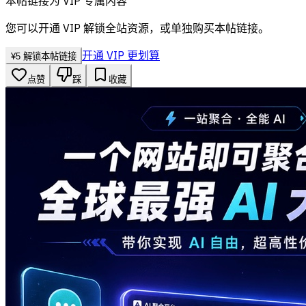
本帖链接为 VIP 专属内容
您可以开通 VIP 解锁全站资源，或单独购买本帖链接。
开通 VIP 更划算
¥
5
解锁本帖链接
点赞
踩
收藏