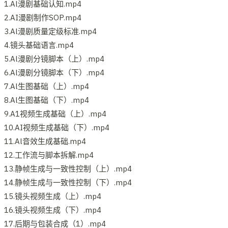
1.Al漫剧基础认知.mp4
2.AI漫剧制作SOP.mp4
3.Al漫剧质量定级标准.mp4
4.镜头基础语言.mp4
5.Al漫剧分镜脚本（上）.mp4
6.Al漫剧分镜脚本（下）.mp4
7.Al生图基础（上）.mp4
8.Al生图基础（下）.mp4
9.A1视频生成基础（上）.mp4
10.AI视频生成基础（下）.mp4
11.Al音效生成基础.mp4
12.工作流与脚本拆解.mp4
13.静帧生成与一致性控制（上）.mp4
14.静帧生成与一致性控制（下）.mp4
15.镜头视频生成（上）.mp4
16.镜头视频生成（下）.mp4
17.后期与包装合成（1）.mp4