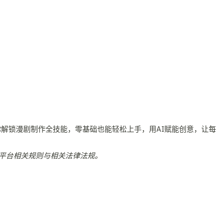
你解锁漫剧制作全技能，零基础也能轻松上手，用AI赋能创意，让每
平台相关规则与相关法律法规。