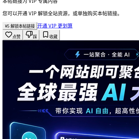
本帖链接为 VIP 专属内容
您可以开通 VIP 解锁全站资源，或单独购买本帖链接。
开通 VIP 更划算
¥
5
解锁本帖链接
点赞
踩
收藏