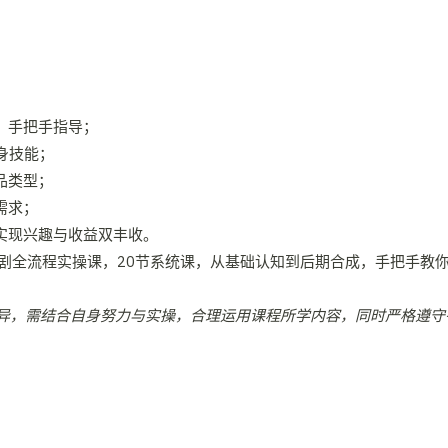
、手把手指导；
身技能；
品类型；
需求；
，实现兴趣与收益双丰收。
漫剧全流程实操课，20节系统课，从基础认知到后期合成，手把手教
异，需结合自身努力与实操，合理运用课程所学内容，同时严格遵守