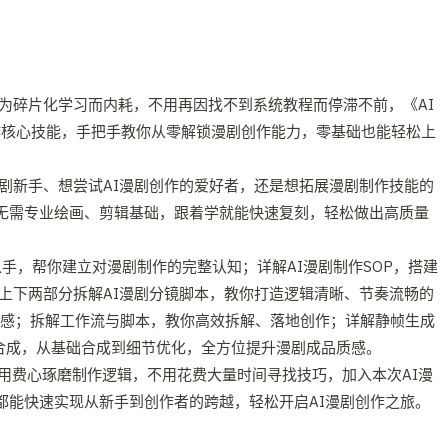
为碎片化学习而内耗，不用再因找不到系统教程而停滞不前，《AI
作核心技能，手把手教你从零解锁漫剧创作能力，零基础也能轻松上
漫剧新手、想尝试AI漫剧创作的爱好者，还是想拓展漫剧制作技能的
无需专业绘画、剪辑基础，跟着学就能快速复刻，轻松做出高质量
手，帮你建立对漫剧制作的完整认知；详解AI漫剧制作SOP，搭建
上下两部分拆解AI漫剧分镜脚本，教你打造逻辑清晰、节奏流畅的
围感；拆解工作流与脚本，教你高效拆解、落地创作；详解静帧生成
合成，从基础合成到细节优化，全方位提升漫剧成品质感。
用费心琢磨制作逻辑，不用花费大量时间寻找技巧，加入本次AI漫
都能快速实现从新手到创作者的跨越，轻松开启AI漫剧创作之旅。