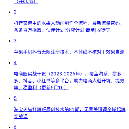
（共60节）
2
抖音某博主的水果人动画制作全流程，最新流量密码，
条条百万播放，伙伴计划|分成计划|商单|收徒等
3
苹果手机抖音无限注册技术，不掉线不核对丨效果自测
4
电商圈实战干货（2023-2026年），覆盖淘系、拼多
多、抖音、小红书等多平台，助力电商人避开坑、提效
率、稳盈利（更新5月10）
5
淘宝天猫打爆班原创技术第81期，无界关键词全域起爆
实战课
6