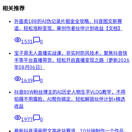
相关推荐
外面卖188的AI伪记录片掘金全攻略，抖音图文新赛
道，轻松涨粉变现，拿创作者伙伴计划收益【文档】
1531
0
宝子哥无人直播实战课，非实时防风技术，聚焦抖音快
手等平台直播带货，轻松开启直播变现之路（更新2026
年08月06日）
1639
0
抖音80W粉丝博主的AI历史人物生平VLOG教学，不用
拍摄不用露脸，AI帮你搞定，轻松解锁伙伴计划+精选
收益
1977
0
最新抖音漫画图文高收益赛道，10分钟制作一个作品，