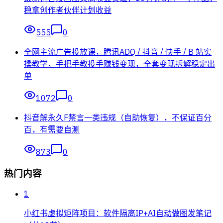
稳拿创作者伙伴计划收益
555
0
全网主流广告投放课，腾讯ADQ / 抖音 / 快手 / B 站实
操教学，手把手教投手赚钱变现，全套变现拆解稳定出
单
1072
0
抖音解永久F禁言一类违规（自助恢复），不保证百分
百，有需要自测
873
0
热门内容
1
小红书虚拟矩阵项目：软件隔离IP+AI自动做图发笔记