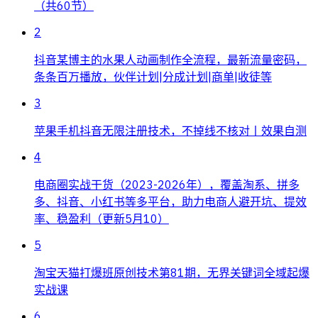
（共60节）
2
抖音某博主的水果人动画制作全流程，最新流量密码，
条条百万播放，伙伴计划|分成计划|商单|收徒等
3
苹果手机抖音无限注册技术，不掉线不核对丨效果自测
4
电商圈实战干货（2023-2026年），覆盖淘系、拼多
多、抖音、小红书等多平台，助力电商人避开坑、提效
率、稳盈利（更新5月10）
5
淘宝天猫打爆班原创技术第81期，无界关键词全域起爆
实战课
6