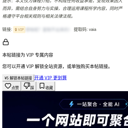
提示：本文仅为课程介绍，不构成任何收益承诺，变现效果因人
而异，需结合自身努力与实操，合理运用课程所学内容，同时严
格遵守平台相关规则与相关法律法规。
链接:
提取码: vaia
想啥呢？复制不出来的！
🔒 VIP
本帖链接为 VIP 专属内容
您可以开通 VIP 解锁全站资源，或单独购买本帖链接。
开通 VIP 更划算
¥
5
解锁本帖链接
点赞
踩
收藏