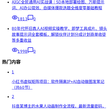
AIGC全民通用AI实战课｜SD本地部署绘图、万能提示
词、AI办公提效、自媒体爆款选题全维度零基础教程
1813
0
80年代怀旧真人AI视频实操教学，即梦工具成片、镜头
故事提示词全套模板，解锁伙伴计划分成计划商单收徒
等多重收益
1998
0
热门内容
1
小红书虚拟矩阵项目：软件隔离IP+AI自动做图发笔记
（共60节）
2
抖音某博主的水果人动画制作全流程，最新流量密码，