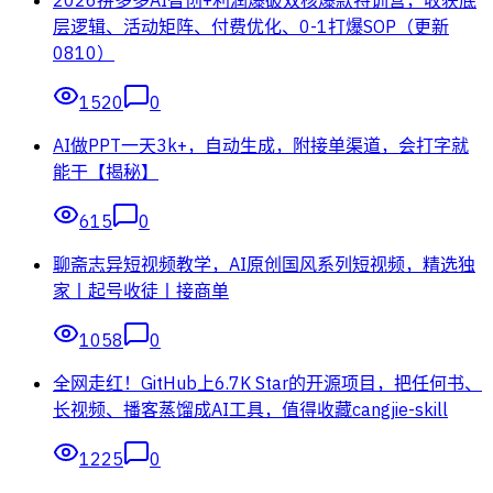
层逻辑、活动矩阵、付费优化、0-1打爆SOP（更新
0810）
1520
0
AI做PPT一天3k+，自动生成，附接单渠道，会打字就
能干【揭秘】
615
0
聊斋志异短视频教学，AI原创国风系列短视频，精选独
家丨起号收徒丨接商单
1058
0
全网走红！GitHub上6.7K Star的开源项目，把任何书、
长视频、播客蒸馏成AI工具，值得收藏cangjie-skill
1225
0