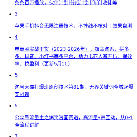
条条百万播放，伙伴计划|分成计划|商单|收徒等
3
苹果手机抖音无限注册技术，不掉线不核对丨效果自测
4
电商圈实战干货（2023-2026年），覆盖淘系、拼多
多、抖音、小红书等多平台，助力电商人避开坑、提效
率、稳盈利（更新5月10）
5
淘宝天猫打爆班原创技术第81期，无界关键词全域起爆
实战课
6
公众号流量主之爆笑漫画赛道，高流量+高互动，从0-1
全流程讲解
7