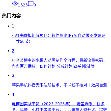
1525
0
热门内容
1
小红书虚拟矩阵项目：软件隔离IP+AI自动做图发笔记
（共60节）
2
抖音某博主的水果人动画制作全流程，最新流量密码，
条条百万播放，伙伴计划|分成计划|商单|收徒等
3
苹果手机抖音无限注册技术，不掉线不核对丨效果自测
4
电商圈实战干货（2023-2026年），覆盖淘系、拼多
多、抖音、小红书等多平台，助力电商人避开坑、提效