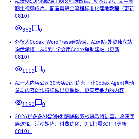
AI漫剧SOP系统课｜网文筛选改编、剧本规范、文生图
图生视频成片、配音剪辑全流程标准化落地教程（更新
0810）
852
0
外贸人Codex+WordPress建站课，AI建站·外贸独立站·
询盘承接，从0到1学会用Codex辅助建站（更新
0810）
1112
0
AI一人内容公司30天实战训练营，让Codex Agent自动
参与内容创作持续做出更像你、更有竞争力的内容
1190
0
2026拼多多AI智创+利润爆破双核爆款特训营，收获底
层逻辑、活动矩阵、付费优化、0-1打爆SOP（更新
0810）