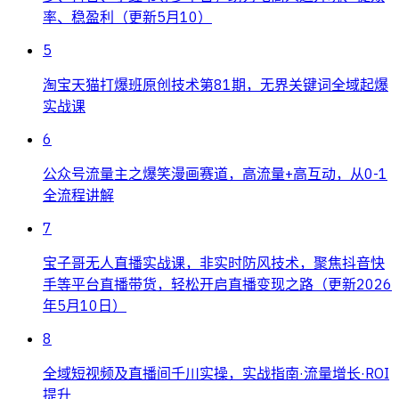
率、稳盈利（更新5月10）
5
淘宝天猫打爆班原创技术第81期，无界关键词全域起爆
实战课
6
公众号流量主之爆笑漫画赛道，高流量+高互动，从0-1
全流程讲解
7
宝子哥无人直播实战课，非实时防风技术，聚焦抖音快
手等平台直播带货，轻松开启直播变现之路（更新2026
年5月10日）
8
全域短视频及直播间千川实操，实战指南·流量增长·ROI
提升