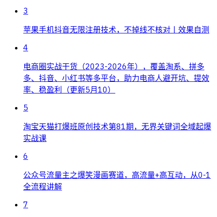
3
苹果手机抖音无限注册技术，不掉线不核对丨效果自测
4
电商圈实战干货（2023-2026年），覆盖淘系、拼多
多、抖音、小红书等多平台，助力电商人避开坑、提效
率、稳盈利（更新5月10）
5
淘宝天猫打爆班原创技术第81期，无界关键词全域起爆
实战课
6
公众号流量主之爆笑漫画赛道，高流量+高互动，从0-1
全流程讲解
7