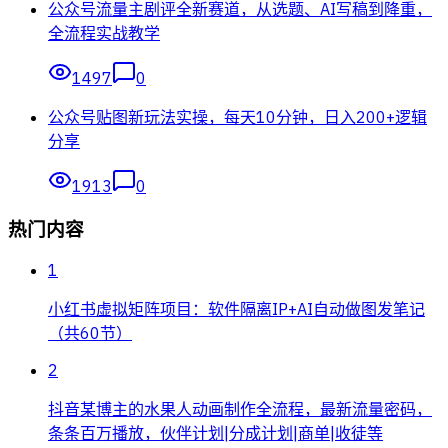
公众号流量主剧评全新赛道，从选题、AI写稿到降重，
全流程实战教学
1497
0
公众号贴图新玩法实操，每天10分钟，日入200+逻辑
分享
1913
0
热门内容
1
小红书虚拟矩阵项目：软件隔离IP+AI自动做图发笔记
（共60节）
2
抖音某博主的水果人动画制作全流程，最新流量密码，
条条百万播放，伙伴计划|分成计划|商单|收徒等