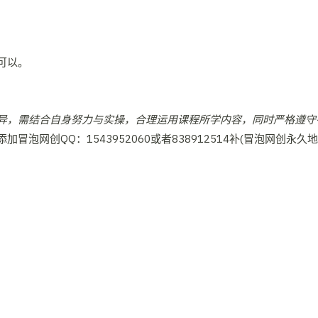
可以。
异，需结合自身努力与实操，合理运用课程所学内容，同时严格遵守
网创QQ：1543952060或者838912514补(冒泡网创永久