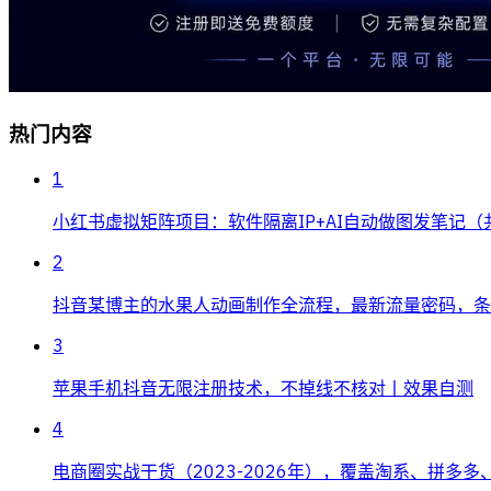
热门内容
1
小红书虚拟矩阵项目：软件隔离IP+AI自动做图发笔记（
2
抖音某博主的水果人动画制作全流程，最新流量密码，条条
3
苹果手机抖音无限注册技术，不掉线不核对丨效果自测
4
电商圈实战干货（2023-2026年），覆盖淘系、拼多