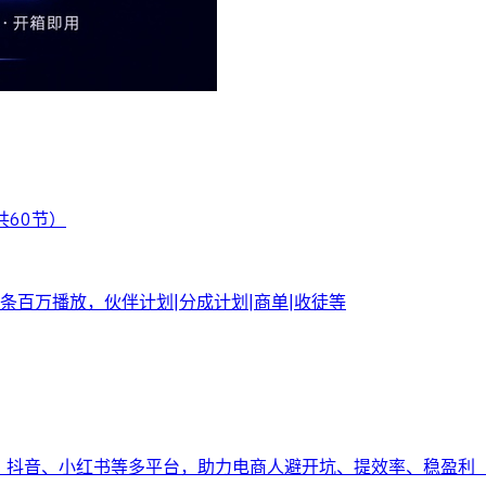
共60节）
百万播放，伙伴计划|分成计划|商单|收徒等
多、抖音、小红书等多平台，助力电商人避开坑、提效率、稳盈利（