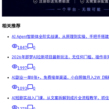
相关推荐
AI Agent智能体全阶实战课，从原理到实操，手把手搭建可
1847
0
2026年即梦AI拉新项目最新玩法，无任何门槛，操作非
1997
0
AI副业一单8张+，免费接单渠道，小白照做月入2W【揭
1093
0
AI短剧实战入门课，从文案拆解到成片全流程教学，抓
1275
0