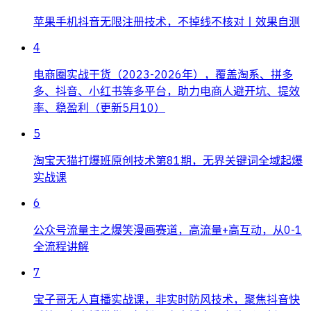
苹果手机抖音无限注册技术，不掉线不核对丨效果自测
4
电商圈实战干货（2023-2026年），覆盖淘系、拼多
多、抖音、小红书等多平台，助力电商人避开坑、提效
率、稳盈利（更新5月10）
5
淘宝天猫打爆班原创技术第81期，无界关键词全域起爆
实战课
6
公众号流量主之爆笑漫画赛道，高流量+高互动，从0-1
全流程讲解
7
宝子哥无人直播实战课，非实时防风技术，聚焦抖音快