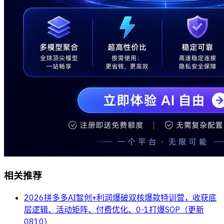
相关推荐
2026拼多多AI智创+利润爆破双核爆款特训营，收获底
层逻辑、活动矩阵、付费优化、0-1打爆SOP（更新
0810）