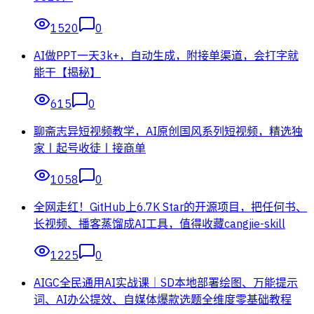
1520
0
AI做PPT一天3k+，自动生成，附接单渠道，会打字就
能干【揭秘】
615
0
聊斋志异短视频教学，AI原创国风系列短视频，精选独
家丨起号收徒丨接商单
1058
0
全网走红！GitHub上6.7K Star的开源项目，把任何书、
长视频、播客蒸馏成AI工具，值得收藏cangjie-skill
1225
0
AIGC全民通用AI实战课｜SD本地部署绘图、万能提示
词、AI办公提效、自媒体爆款选题全维度零基础教程