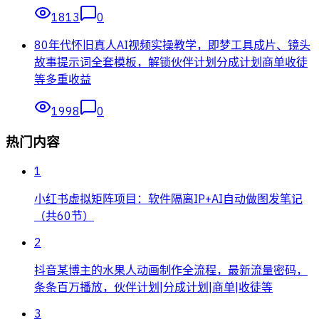
1813
0
80年代怀旧真人AI视频实操教学，即梦工具成片、镜头
故事提示词全套模板，解锁伙伴计划分成计划商单收徒
等多重收益
1998
0
热门内容
1
小红书虚拟矩阵项目：软件隔离IP+AI自动做图发笔记
（共60节）
2
抖音某博主的水果人动画制作全流程，最新流量密码，
条条百万播放，伙伴计划|分成计划|商单|收徒等
3