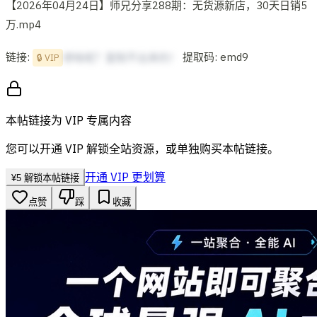
【2026年04月24日】师兄分享288期：无货源新店，30天日销5
万.mp4
链接:
提取码: emd9
想啥呢？复制不出来的！
🔒 VIP
本帖链接为 VIP 专属内容
您可以开通 VIP 解锁全站资源，或单独购买本帖链接。
开通 VIP 更划算
¥
5
解锁本帖链接
点赞
踩
收藏