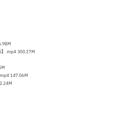
.98M
.mp4 300.27M
5M
4 147.06M
.24M