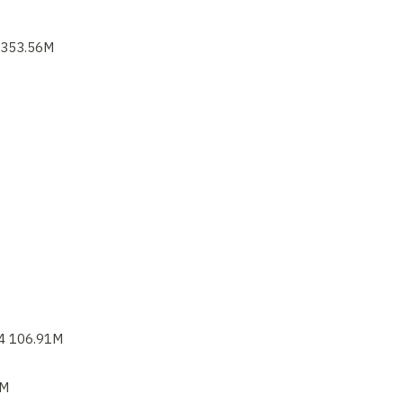
53.56M
106.91M
M