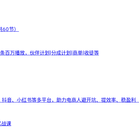
共60节）
百万播放，伙伴计划|分成计划|商单|收徒等
多、抖音、小红书等多平台，助力电商人避开坑、提效率、稳盈利（
实战课