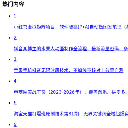
热门内容
1
小红书虚拟矩阵项目：软件隔离IP+AI自动做图发笔记（
2
抖音某博主的水果人动画制作全流程，最新流量密码，条条
3
苹果手机抖音无限注册技术，不掉线不核对丨效果自测
4
电商圈实战干货（2023-2026年），覆盖淘系、拼多
5
淘宝天猫打爆班原创技术第81期，无界关键词全域起爆
6