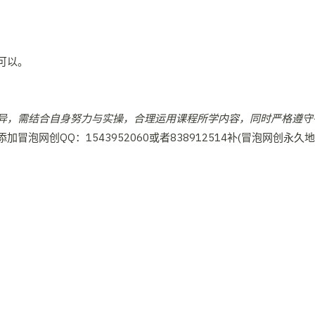
可以。
异，需结合自身努力与实操，合理运用课程所学内容，同时严格遵守
网创QQ：1543952060或者838912514补(冒泡网创永久