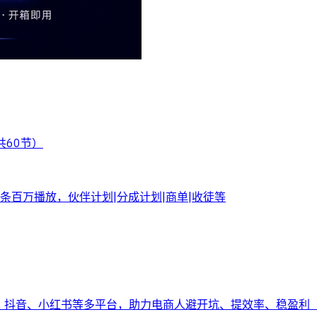
共60节）
百万播放，伙伴计划|分成计划|商单|收徒等
多、抖音、小红书等多平台，助力电商人避开坑、提效率、稳盈利（