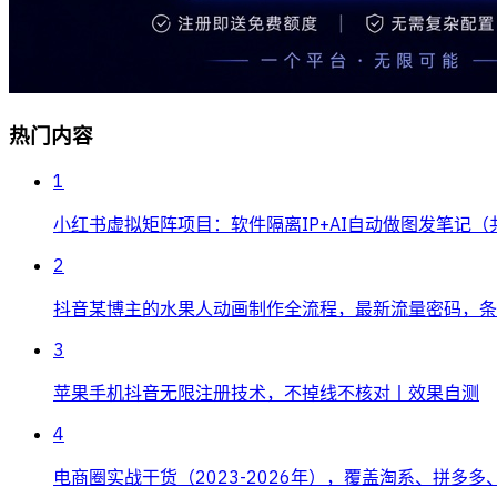
热门内容
1
小红书虚拟矩阵项目：软件隔离IP+AI自动做图发笔记（
2
抖音某博主的水果人动画制作全流程，最新流量密码，条条
3
苹果手机抖音无限注册技术，不掉线不核对丨效果自测
4
电商圈实战干货（2023-2026年），覆盖淘系、拼多