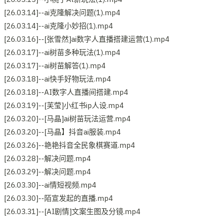
[26.03.14]--ai克隆解决问题(1).mp4
[26.03.14]--ai克隆小妙招(1).mp4
[26.03.16]--[张雪然]ai数字人直播搭建运营(1).mp4
[26.03.17]--ai树苗多种玩法(1).mp4
[26.03.17]--ai树苗解答(1).mp4
[26.03.18]--ai快手好物玩法.mp4
[26.03.18]--AI数字人直播间搭建.mp4
[26.03.19]--[芙莹]小红书ip人设.mp4
[26.03.20]--[马晶]ai树苗玩法运营.mp4
[26.03.20]--[马晶】抖音ai服装.mp4
[26.03.26]--艳艳抖音全民象棋赛道.mp4
[26.03.28]--解决问题.mp4
[26.03.29]--解决问题.mp4
[26.03.30]--ai情短视频.mp4
[26.03.30]--陌宣发起的直播.mp4
[26.03.31]--[AI剧情]文案生图及分镜.mp4