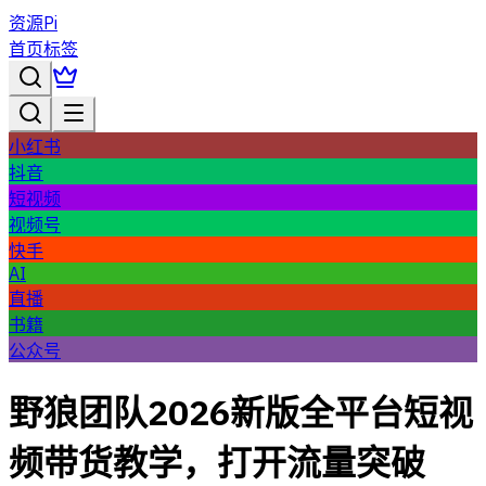
资源Pi
首页
标签
小红书
抖音
短视频
视频号
快手
AI
直播
书籍
公众号
野狼团队2026新版全平台短视
频带货教学，打开流量突破