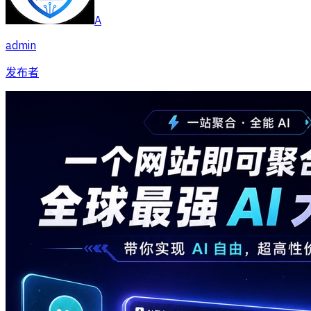
A
admin
发布者