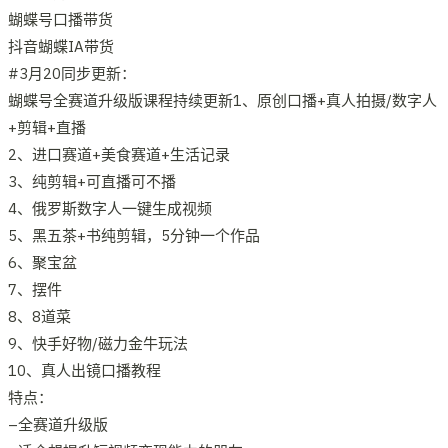
蝴蝶号口播带货
抖音蝴蝶IA带货
#3月20同步更新：
蝴蝶号全赛道升级版课程持续更新1、原创口播+真人拍摄/数字人
+剪辑+直播
2、进口赛道+美食赛道+生活记录
3、纯剪辑+可直播可不播
4、俄罗斯数字人一键生成视频
5、黑五茶+书纯剪辑，5分钟一个作品
6、聚宝盆
7、摆件
8、8道菜
9、快手好物/磁力金牛玩法
10、真人出镜口播教程
特点：
–全赛道升级版