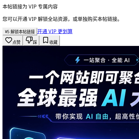
本帖链接为 VIP 专属内容
您可以开通 VIP 解锁全站资源，或单独购买本帖链接。
开通 VIP 更划算
¥
5
解锁本帖链接
点赞
踩
收藏