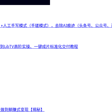
buddy）+人工手写模式（手搓模式），去除AI痕迹（头条号、公众号
到LibTV高阶实操、一键成片标准化交付教程
真正做到躺賺式变现【揭秘】