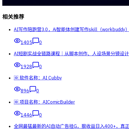
相关推荐
AI写作陪跑营3.0，Ai智能体创建写作skill（work
1405
0
AI短剧实战全链路课程｜从脚本创作、人设场景分镜设计
1928
0
🆔 软件名称：AI Cubby
896
0
🆔 项目名称：AIComicBuilder
1446
0
全网最猛最新的AI自动广告挂G，狠收益日入400+，