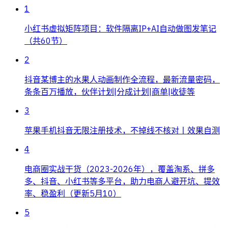
1
小红书虚拟矩阵项目：软件隔离IP+AI自动做图发笔记
（共60节）
2
抖音某博主的水果人动画制作全流程，最新流量密码，
条条百万播放，伙伴计划|分成计划|商单|收徒等
3
苹果手机抖音无限注册技术，不掉线不核对丨效果自测
4
电商圈实战干货（2023-2026年），覆盖淘系、拼多
多、抖音、小红书等多平台，助力电商人避开坑、提效
率、稳盈利（更新5月10）
5