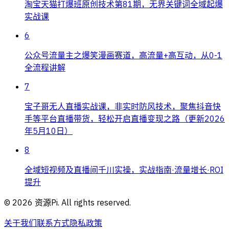
淘宝天猫打爆班原创技术第81期，无界关键词全域起爆
实战课
6
公众号流量主之爆笑漫画赛道，高流量+高互动，从0-1
全流程讲解
7
宝子哥无人直播实战课，非实时防风技术，聚焦抖音快
手等平台直播带货，轻松开启直播变现之路（更新2026
年5月10日）
8
全域短视频及直播间千川实操，实战指南·流量增长·ROI
提升
©
2026
资源Pi. All rights reserved.
关于我们
联系方式
隐私政策