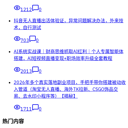
1212
0
抖音无人直播出活体验证，异常问题解决办法，外来技
术，自行测试
703
0
AI系统实战课｜财商思维抓取AI红利｜个人专属智能体
搭建，AI短视频直播变现+职场效率升级全套教程
2013
0
2026年多个真实落地副业项目，手把手带你搭建被动收
入管道（淘宝无人直播、海外TK拉新、CSGO饰品交
易、去水印小程序等）【揭秘】
1711
0
热门内容