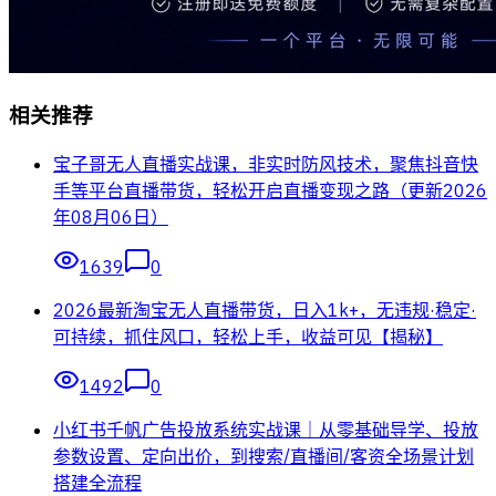
相关推荐
宝子哥无人直播实战课，非实时防风技术，聚焦抖音快
手等平台直播带货，轻松开启直播变现之路（更新2026
年08月06日）
1639
0
2026最新淘宝无人直播带货，日入1k+，无违规·稳定·
可持续，抓住风口，轻松上手，收益可见【揭秘】
1492
0
小红书千帆广告投放系统实战课｜从零基础导学、投放
参数设置、定向出价，到搜索/直播间/客资全场景计划
搭建全流程