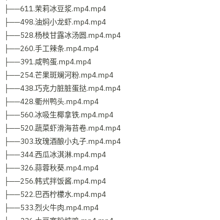
├──611.茉莉冰豆浆.mp4.mp4
├──498.油焖小龙虾.mp4.mp4
├──528.杨枝甘露冰汤圆.mp4.mp4
├──260.手工辣条.mp4.mp4
├──391.咸鸭蛋.mp4.mp4
├──254.芒果斑斓河粉.mp4.mp4
├──438.巧克力脏脏蛋挞.mp4.mp4
├──428.衢州鸭头.mp4.mp4
├──560.冰吸生椰拿铁.mp4.mp4
├──520.蔬菜虾滑海苔卷.mp4.mp4
├──303.玫瑰酒酿小丸子.mp4.mp4
├──344.西瓜冰淇淋.mp4.mp4
├──326.蒜蓉秋葵.mp4.mp4
├──256.韩式拌饭酱.mp4.mp4
├──522.巴西柠檬水.mp4.mp4
├──533.烈火牛肉.mp4.mp4