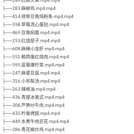
├──249.红柳大串.mp4.mp4
├──283.麻椒鸡.mp4.mp4
├──414.排骨豆角炖粉条.mp4.mp4
├──558.草莓流心蛋挞.mp4.mp4
├──469.豆角焖面.mp4.mp4
├──253.红烧茄子.mp4.mp4
├──608.麻辣小龙虾.mp4.mp4
├──551.鹌鹑蛋红烧肉.mp4.mp4
├──595.蓝莓爆柠茶.mp4.mp4
├──247.麻婆豆腐.mp4.mp4
├──316.小吊梨汤.mp4.mp4
├──263.辣椒油.mp4.mp4
├──436.青提冰美式.mp4.mp4
├──308.芦笋炒牛肉.mp4.mp4
├──432.柠香烤翅.mp4.mp4
├──449.水煮牛肉豆花.mp4.mp4
├──286.青花椒炒鸡.mp4.mp4