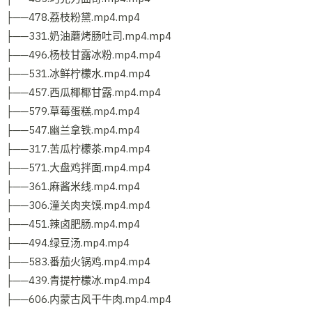
├──478.荔枝粉黛.mp4.mp4
├──331.奶油蘑烤肠吐司.mp4.mp4
├──496.杨枝甘露冰粉.mp4.mp4
├──531.冰鲜柠檬水.mp4.mp4
├──457.西瓜椰椰甘露.mp4.mp4
├──579.草莓蛋糕.mp4.mp4
├──547.幽兰拿铁.mp4.mp4
├──317.苦瓜柠檬茶.mp4.mp4
├──571.大盘鸡拌面.mp4.mp4
├──361.麻酱米线.mp4.mp4
├──306.潼关肉夹馍.mp4.mp4
├──451.辣卤肥肠.mp4.mp4
├──494.绿豆汤.mp4.mp4
├──583.番茄火锅鸡.mp4.mp4
├──439.青提柠檬冰.mp4.mp4
├──606.内蒙古风干牛肉.mp4.mp4