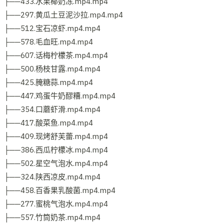
├──433.水果椰奶冻.mp4.mp4
├──297.黄瓜土豆泥沙拉.mp4.mp4
├──512.宝石凉虾.mp4.mp4
├──578.毛血旺.mp4.mp4
├──607.话梅柠檬茶.mp4.mp4
├──500.杨枝甘露.mp4.mp4
├──425.腌糖蒜.mp4.mp4
├──447.鸡蛋牛奶醪糟.mp4.mp4
├──354.口蘑虾滑.mp4.mp4
├──417.酸菜鱼.mp4.mp4
├──409.现烤舒芙蕾.mp4.mp4
├──386.西瓜柠檬冰.mp4.mp4
├──502.星空气泡水.mp4.mp4
├──324.陕西凉皮.mp4.mp4
├──458.百香果乳酸菌.mp4.mp4
├──277.蜜桃气泡水.mp4.mp4
├──557.竹筒奶茶.mp4.mp4