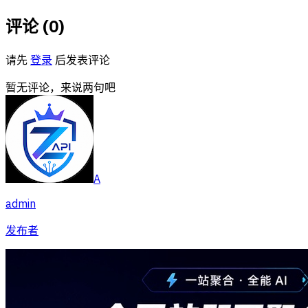
评论 (
0
)
请先
登录
后发表评论
暂无评论，来说两句吧
A
admin
发布者