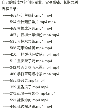
自己的低成本轻创业副业，安稳賺钱、长期盈利。
课程目录：
├──463.捞汁生蚝虾.mp4.mp4
├──594.金针菇蒸鱼片.mp4.mp4
├──468.蜜橙冰汤圆.mp4.mp4
├──487.广西柳州螺蛳粉.mp4.mp4
├──535.大桶水果茶.mp4.mp4
├──586.花甲粉丝煲.mp4.mp4
├──410.手抓饼花环披萨.mp4.mp4
├──513.重庆辣子鸡.mp4.mp4
├──342.桂圆红枣西米露.mp4.mp4
├──480.手打草莓爆柠茶.mp4.mp4
├──555.炒合菜.mp4.mp4
├──359.五香瓜子.mp4.mp4
├──271.乾隆一号奶茶.mp4.mp4
├──591.辣椒炒肉.mp4.mp4
├──446.延边啤酒锅.mp4.mp4