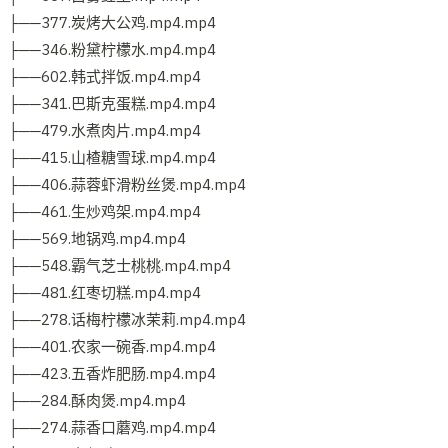
├──377.炭烤大公鸡.mp4.mp4
├──346.粉黛柠檬水.mp4.mp4
├──602.韩式拌饭.mp4.mp4
├──341.巴斯克蛋糕.mp4.mp4
├──479.水煮肉片.mp4.mp4
├──415.山楂糖雪球.mp4.mp4
├──406.蒜蓉虾滑粉丝煲.mp4.mp4
├──461.生炒鸡架.mp4.mp4
├──569.地锅鸡.mp4.mp4
├──548.霸气芝士桃桃.mp4.mp4
├──481.红枣切糕.mp4.mp4
├──278.话梅柠檬冰茉莉.mp4.mp4
├──401.农家一碗香.mp4.mp4
├──423.五香炸肥肠.mp4.mp4
├──284.酥肉煲.mp4.mp4
├──274.蒜香口蘑鸡.mp4.mp4