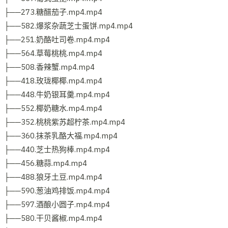
├──273.糖醋茄子.mp4.mp4
├──582.爆浆杂蔬芝士蛋饼.mp4.mp4
├──251.奶酪吐司卷.mp4.mp4
├──564.草莓桃桃.mp4.mp4
├──508.香辣蟹.mp4.mp4
├──418.玫珑椰椰.mp4.mp4
├──448.牛奶银耳羹.mp4.mp4
├──552.椰奶糖水.mp4.mp4
├──352.桃桃紫苏超柠茶.mp4.mp4
├──360.抹茶乳酪大福.mp4.mp4
├──440.芝士热狗棒.mp4.mp4
├──456.糖蒜.mp4.mp4
├──488.狼牙土豆.mp4.mp4
├──590.葱油鸡排饭.mp4.mp4
├──597.酒酿小圆子.mp4.mp4
├──580.干贝酱椒.mp4.mp4