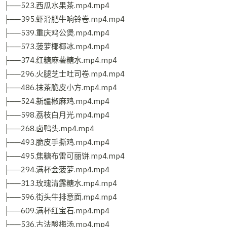
├──523.西瓜水果茶.mp4.mp4
├──395.虾滑肥牛响铃卷.mp4.mp4
├──539.重庆鸡公煲.mp4.mp4
├──573.菠萝椰椰冰.mp4.mp4
├──374.红糖麻薯糖水.mp4.mp4
├──296.火腿芝士吐司卷.mp4.mp4
├──486.抹茶脆皮小方.mp4.mp4
├──524.新疆椒麻鸡.mp4.mp4
├──598.荔枝白月光.mp4.mp4
├──268.卤鸭头.mp4.mp4
├──493.脆皮手撕鸡.mp4.mp4
├──495.焦糖布雷可丽饼.mp4.mp4
├──294.满杯金菠萝.mp4.mp4
├──313.玫瑰清露糖水.mp4.mp4
├──596.街头牛排意面.mp4.mp4
├──609.满杯红宝石.mp4.mp4
├──536.古法酸梅汤.mp4.mp4