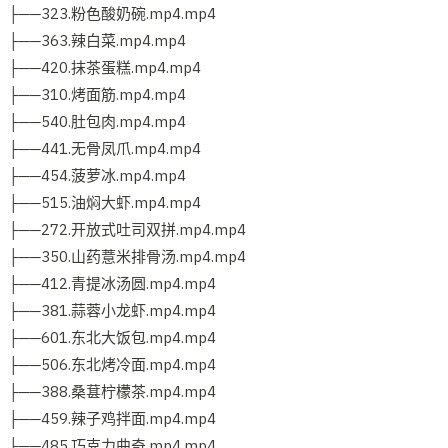
├──323.粉色酸奶碗.mp4.mp4
├──363.辣白菜.mp4.mp4
├──420.抹茶蛋糕.mp4.mp4
├──310.烤面筋.mp4.mp4
├──540.肚包肉.mp4.mp4
├──441.无骨凤爪.mp4.mp4
├──454.菠萝冰.mp4.mp4
├──515.油焖大虾.mp4.mp4
├──272.开放式吐司双拼.mp4.mp4
├──350.山药薏米排骨汤.mp4.mp4
├──412.青提冰汤圆.mp4.mp4
├──381.蒜蓉小龙虾.mp4.mp4
├──601.东北大饭包.mp4.mp4
├──506.东北烤冷面.mp4.mp4
├──388.桑葚柠檬茶.mp4.mp4
├──459.辣子鸡拌面.mp4.mp4
├──485.巧克力曲奇.mp4.mp4