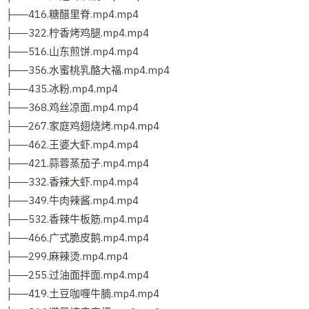
├──416.糖醋里脊.mp4.mp4
├──322.柠香烤鸡腿.mp4.mp4
├──516.山东煎饼.mp4.mp4
├──356.水蜜桃乳酪大福.mp4.mp4
├──435.冰粉.mp4.mp4
├──368.鸡丝凉面.mp4.mp4
├──267.家庭鸡翅烧烤.mp4.mp4
├──462.王婆大虾.mp4.mp4
├──421.蒜蓉蒸茄子.mp4.mp4
├──332.香辣大虾.mp4.mp4
├──349.牛肉辣酱.mp4.mp4
├──532.香辣牛板筋.mp4.mp4
├──466.广式脆皮鹅.mp4.mp4
├──299.麻辣烫.mp4.mp4
├──255.过油面拌面.mp4.mp4
├──419.土豆咖喱牛腩.mp4.mp4