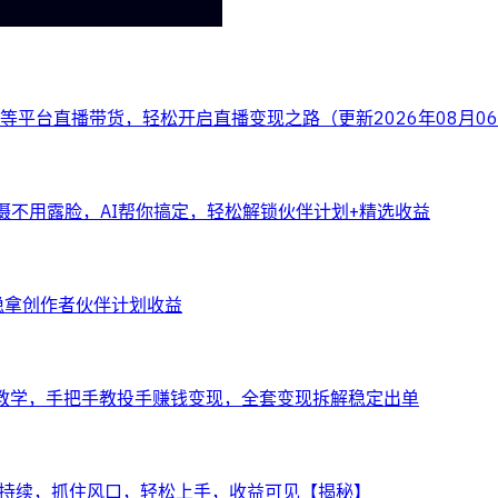
平台直播带货，轻松开启直播变现之路（更新2026年08月0
拍摄不用露脸，AI帮你搞定，轻松解锁伙伴计划+精选收益
稳拿创作者伙伴计划收益
 站实操教学，手把手教投手赚钱变现，全套变现拆解稳定出单
·可持续，抓住风口，轻松上手，收益可见【揭秘】