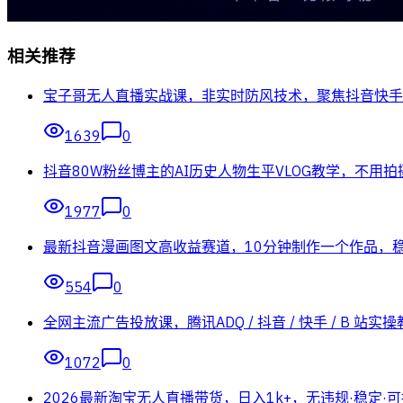
相关推荐
宝子哥无人直播实战课，非实时防风技术，聚焦抖音快手等
1639
0
抖音80W粉丝博主的AI历史人物生平VLOG教学，不用
1977
0
最新抖音漫画图文高收益赛道，10分钟制作一个作品，
554
0
全网主流广告投放课，腾讯ADQ / 抖音 / 快手 / B
1072
0
2026最新淘宝无人直播带货，日入1k+，无违规·稳定