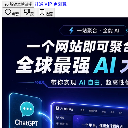
开通 VIP 更划算
¥
5
解锁本帖链接
点赞
踩
收藏