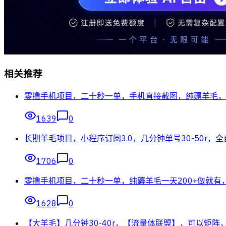
相关推荐
零撸手机项目，二十秒一单，手机直接截图，纯薅羊毛，一
1639
0
长期羊毛项目，小程序订阅3.0，几分钟单号30-50r，
1706
0
零撸手机项目，二十秒一单，纯薅羊毛一天200+做就有
1628
0
【大羊毛】几分钟30-40r，【流量体联盟】，可以矩阵