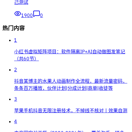
己测试
1900
0
热门内容
1
小红书虚拟矩阵项目：软件隔离IP+AI自动做图发笔记
（共60节）
2
抖音某博主的水果人动画制作全流程，最新流量密码，
条条百万播放，伙伴计划|分成计划|商单|收徒等
3
苹果手机抖音无限注册技术，不掉线不核对丨效果自测
4