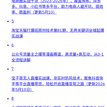
电商圈实战干货（2023-2026年），覆盖淘系、拼多
多、抖音、小红书等多平台，助力电商人避开坑、提效
率、稳盈利（更新5月10）
5
淘宝天猫打爆班原创技术第81期，无界关键词全域起爆
实战课
6
公众号流量主之爆笑漫画赛道，高流量+高互动，从0-1
全流程讲解
7
宝子哥无人直播实战课，非实时防风技术，聚焦抖音快
手等平台直播带货，轻松开启直播变现之路（更新2026
年5月10日）
8