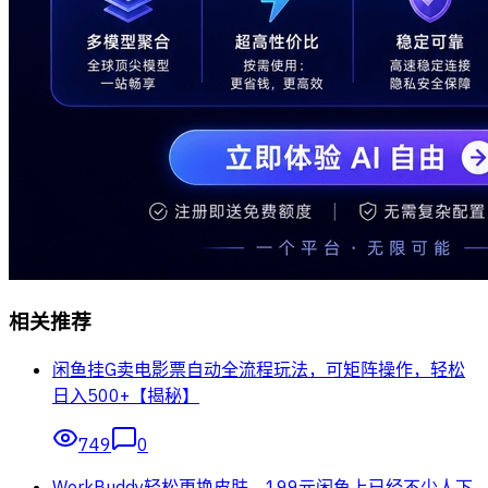
相关推荐
闲鱼挂G卖电影票自动全流程玩法，可矩阵操作，轻松
日入500+【揭秘】
749
0
WorkBuddy轻松更换皮肤，199元闲鱼上已经不少人下