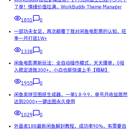
了单！情绪价值拉满，WorkBuddy Theme Manager
1851
0
一部功夫女足，再次颠覆了我对闲鱼电影票的认知，旺
季一月打底1W+
1338
0
闲鱼电影票新玩法：全自动操作模式，天天爆单，0投
入稳定进账300+，小白也能快速上手【揭秘】
1955
0
闲鱼卖拼豆图纸生成器，一单1.8-9.9，单号月收益居然
达到2000+一键出图永久使用
1029
0
外面卖188最新闲鱼解封教程，成功率90%，有需要自