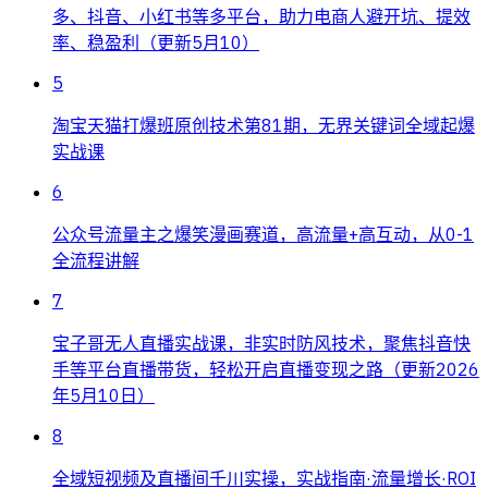
多、抖音、小红书等多平台，助力电商人避开坑、提效
率、稳盈利（更新5月10）
5
淘宝天猫打爆班原创技术第81期，无界关键词全域起爆
实战课
6
公众号流量主之爆笑漫画赛道，高流量+高互动，从0-1
全流程讲解
7
宝子哥无人直播实战课，非实时防风技术，聚焦抖音快
手等平台直播带货，轻松开启直播变现之路（更新2026
年5月10日）
8
全域短视频及直播间千川实操，实战指南·流量增长·ROI