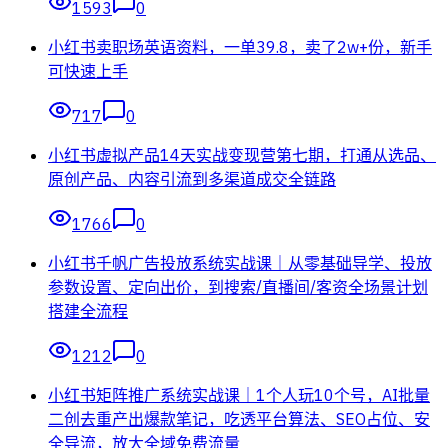
1593
0
小红书卖职场英语资料，一单39.8，卖了2w+份，新手
可快速上手
717
0
小红书虚拟产品14天实战变现营第七期，打通从选品、
原创产品、内容引流到多渠道成交全链路
1766
0
小红书千帆广告投放系统实战课｜从零基础导学、投放
参数设置、定向出价，到搜索/直播间/客资全场景计划
搭建全流程
1212
0
小红书矩阵推广系统实战课｜1个人玩10个号，AI批量
二创去重产出爆款笔记，吃透平台算法、SEO占位、安
全导流，放大全域免费流量