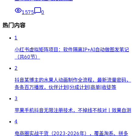
1575
0
热门内容
1
小红书虚拟矩阵项目：软件隔离IP+AI自动做图发笔记
（共60节）
2
抖音某博主的水果人动画制作全流程，最新流量密码，
条条百万播放，伙伴计划|分成计划|商单|收徒等
3
苹果手机抖音无限注册技术，不掉线不核对丨效果自测
4
电商圈实战干货（2023-2026年），覆盖淘系、拼多