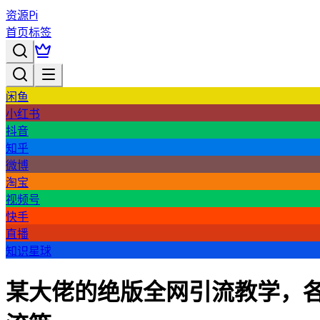
资源Pi
首页
标签
闲鱼
小红书
抖音
知乎
微博
淘宝
视频号
快手
直播
知识星球
某大佬的绝版全网引流教学，各