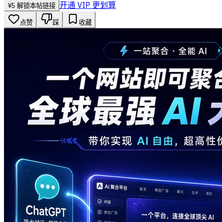
开通 VIP 更划算
¥
5
解锁本帖链接
点赞
踩
收藏