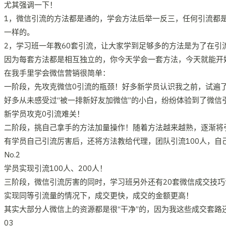
尤其强调一下！
1，微信引流的方法都是通的，学会方法后举一反三，任何引流都
一样的。
2，学习班一年教60套引流，让大家学到足够多的方法是为了在
因为每套方法都是相互独立的，你今天学会一套方法，今天就能开
在我手里学会微信营销很简单：
一阶段，先攻克微信0引流的瓶颈！好多新学员认识我之前，试遍了
好多从未感受过“被一排新好友加微信”的小白，纷纷体验到了微信
新学员攻克0引流难关！
二阶段，挑自己拿手的方法加量操作！随着方法越来越熟，逐渐将引流量
有学员自己引流厉害后，还将方法教给代理，团队引流100人，自己
No.2
学员实现引流100人、200人！
三阶段，微信引流厉害的同时，学习班另外还有20套微信成交技巧
实现同等引流量的情况下，成交更快，成交的金额更高！
其实大部分人微信上的资源都是很“干净”的，因为我这些成交套
03