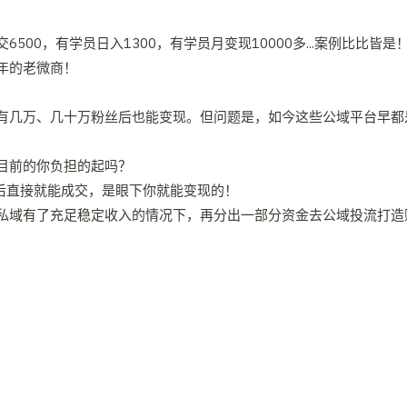
0，有学员日入1300，有学员月变现10000多...案例比比皆是
年的老微商！
有几万、几十万粉丝后也能变现。但问题是，如今这些公域平台早都
目前的你负担的起吗？
后直接就能成交，是眼下你就能变现的！
私域有了充足稳定收入的情况下，再分出一部分资金去公域投流打造