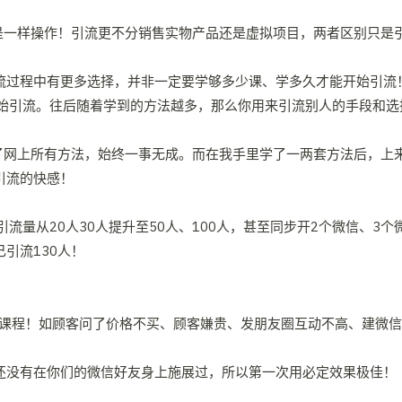
是一样操作！引流更不分销售实物产品还是虚拟项目，两者区别只是
引流过程中有更多选择，并非一定要学够多少课、学多久才能开始引流
始引流。往后随着学到的方法越多，那么你用来引流别人的手段和选
网上所有方法，始终一事无成。而在我手里学了一两套方法后，上来
引流的快感！
从20人30人提升至50人、100人，甚至同步开2个微信、3个微
引流130人！
课程！如顾客问了价格不买、顾客嫌贵、发朋友圈互动不高、建微信
路还没有在你们的微信好友身上施展过，所以第一次用必定效果极佳！