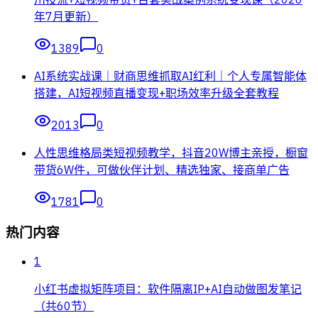
年7月更新）
1389
0
AI系统实战课｜财商思维抓取AI红利｜个人专属智能体
搭建，AI短视频直播变现+职场效率升级全套教程
2013
0
人性思维格局类短视频教学，抖音20W博主亲授，橱窗
带货6W件，可做伙伴计划、精选独家、接商单广告
1781
0
热门内容
1
小红书虚拟矩阵项目：软件隔离IP+AI自动做图发笔记
（共60节）