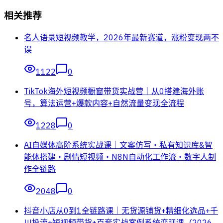
相关推荐
名人语录短视频教学，2026年最新赛道，涨粉变现两不
误
1122
0
TikTok海外短视频橱窗带货实战营｜从0搭建海外账
号，算法运营+爆款内容+自然流量变现全流程
1228
0
AI自媒体高阶系统实战课｜文案仿写・私有知识库&智
能体搭建・剧情短视频・N8N自动化工作流・数字人制
作全链路
2048
0
抖音小店从0到1全链路课｜无货源铺货+精细化选品+千
川投流+短视频带货+百套实战案例系统变现课（2026