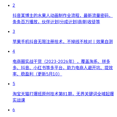
2
抖音某博主的水果人动画制作全流程，最新流量密码，
条条百万播放，伙伴计划|分成计划|商单|收徒等
3
苹果手机抖音无限注册技术，不掉线不核对丨效果自测
4
电商圈实战干货（2023-2026年），覆盖淘系、拼多
多、抖音、小红书等多平台，助力电商人避开坑、提效
率、稳盈利（更新5月10）
5
淘宝天猫打爆班原创技术第81期，无界关键词全域起爆
实战课
6