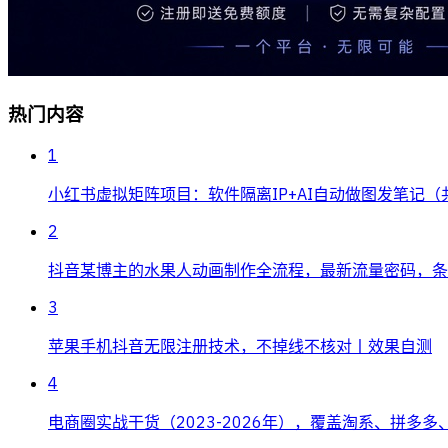
热门内容
1
小红书虚拟矩阵项目：软件隔离IP+AI自动做图发笔记（
2
抖音某博主的水果人动画制作全流程，最新流量密码，条条
3
苹果手机抖音无限注册技术，不掉线不核对丨效果自测
4
电商圈实战干货（2023-2026年），覆盖淘系、拼多