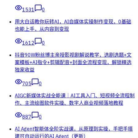
1531
0
用大白话教你玩转AI，AI自媒体实操制作变现，0基础
也能上手，从内容到变现
1612
0
抖音90W粉丝博主亲授影视剧解说教学，选剧选题+文
案模板+AI指令+剪辑配音+封面全流程变现，解锁精选
独家收益
705
0
AIGC新媒体实战全能课｜AI工具入门、短视频全流程制
作、主流绘图软件实操、数字人商业视频落地教程
887
0
AI Agent智能体全阶实战课，从原理到实操，手把手搭
建可自动运行的AI Agent（更新）