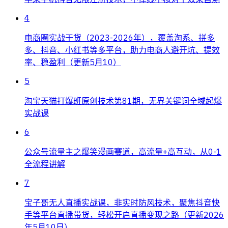
4
电商圈实战干货（2023-2026年），覆盖淘系、拼多
多、抖音、小红书等多平台，助力电商人避开坑、提效
率、稳盈利（更新5月10）
5
淘宝天猫打爆班原创技术第81期，无界关键词全域起爆
实战课
6
公众号流量主之爆笑漫画赛道，高流量+高互动，从0-1
全流程讲解
7
宝子哥无人直播实战课，非实时防风技术，聚焦抖音快
手等平台直播带货，轻松开启直播变现之路（更新2026
年5月10日）