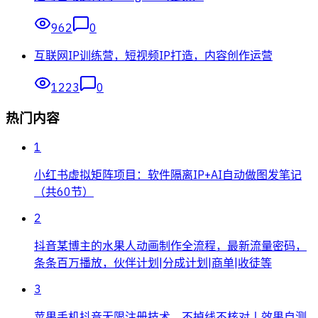
962
0
互联网IP训练营，短视频IP打造，内容创作运营
1223
0
热门内容
1
小红书虚拟矩阵项目：软件隔离IP+AI自动做图发笔记
（共60节）
2
抖音某博主的水果人动画制作全流程，最新流量密码，
条条百万播放，伙伴计划|分成计划|商单|收徒等
3
苹果手机抖音无限注册技术，不掉线不核对丨效果自测