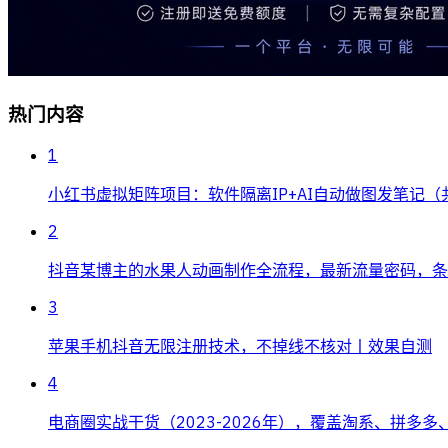
热门内容
1
小红书虚拟矩阵项目：软件隔离IP+AI自动做图发笔记（
2
抖音某博主的水果人动画制作全流程，最新流量密码，条条
3
苹果手机抖音无限注册技术，不掉线不核对丨效果自测
4
电商圈实战干货（2023-2026年），覆盖淘系、拼多