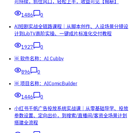
可持续，抓住风口，轻松上手，收益可见【揭秘】
1486
0
AI短剧实战全链路课程｜从脚本创作、人设场景分镜设
计到LibTV高阶实操、一键成片标准化交付教程
1927
0
🆔 软件名称：AI Cubby
896
0
🆔 项目名称：AIComicBuilder
1446
0
小红书千帆广告投放系统实战课｜从零基础导学、投放
参数设置、定向出价，到搜索/直播间/客资全场景计划
搭建全流程