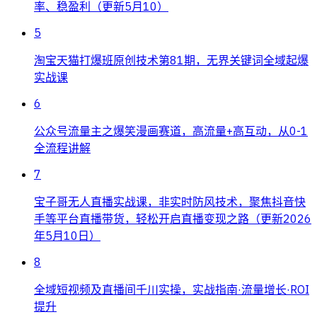
率、稳盈利（更新5月10）
5
淘宝天猫打爆班原创技术第81期，无界关键词全域起爆
实战课
6
公众号流量主之爆笑漫画赛道，高流量+高互动，从0-1
全流程讲解
7
宝子哥无人直播实战课，非实时防风技术，聚焦抖音快
手等平台直播带货，轻松开启直播变现之路（更新2026
年5月10日）
8
全域短视频及直播间千川实操，实战指南·流量增长·ROI
提升