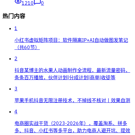
1210
0
热门内容
1
小红书虚拟矩阵项目：软件隔离IP+AI自动做图发笔记
（共60节）
2
抖音某博主的水果人动画制作全流程，最新流量密码，
条条百万播放，伙伴计划|分成计划|商单|收徒等
3
苹果手机抖音无限注册技术，不掉线不核对丨效果自测
4
电商圈实战干货（2023-2026年），覆盖淘系、拼多
多、抖音、小红书等多平台，助力电商人避开坑、提效