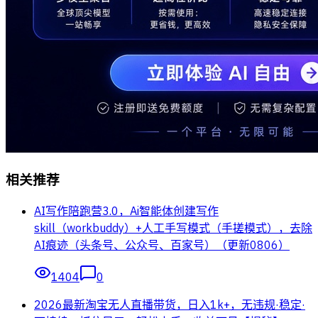
相关推荐
AI写作陪跑营3.0，Ai智能体创建写作
skill（workbuddy）+人工手写模式（手搓模式），去除
AI痕迹（头条号、公众号、百家号）（更新0806）
1404
0
2026最新淘宝无人直播带货，日入1k+，无违规·稳定·