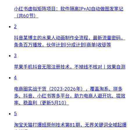
小红书虚拟矩阵项目：软件隔离IP+AI自动做图发笔记
（共60节）
2
抖音某博主的水果人动画制作全流程，最新流量密码，
条条百万播放，伙伴计划|分成计划|商单|收徒等
3
苹果手机抖音无限注册技术，不掉线不核对丨效果自测
4
电商圈实战干货（2023-2026年），覆盖淘系、拼多
多、抖音、小红书等多平台，助力电商人避开坑、提效
率、稳盈利（更新5月10）
5
淘宝天猫打爆班原创技术第81期，无界关键词全域起爆