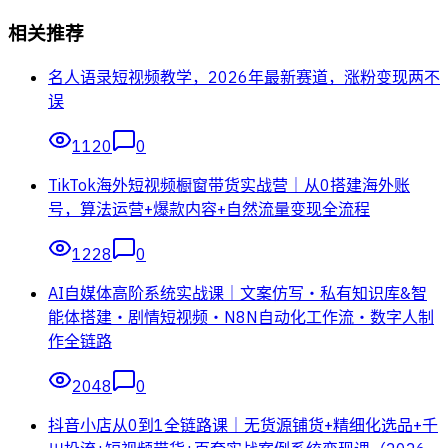
相关推荐
名人语录短视频教学，2026年最新赛道，涨粉变现两不
误
1120
0
TikTok海外短视频橱窗带货实战营｜从0搭建海外账
号，算法运营+爆款内容+自然流量变现全流程
1228
0
AI自媒体高阶系统实战课｜文案仿写・私有知识库&智
能体搭建・剧情短视频・N8N自动化工作流・数字人制
作全链路
2048
0
抖音小店从0到1全链路课｜无货源铺货+精细化选品+千