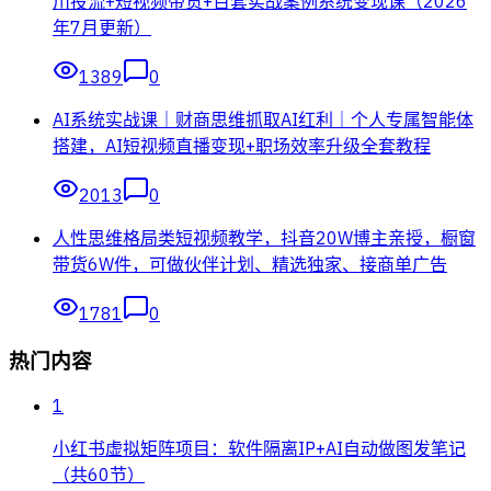
川投流+短视频带货+百套实战案例系统变现课（2026
年7月更新）
1389
0
AI系统实战课｜财商思维抓取AI红利｜个人专属智能体
搭建，AI短视频直播变现+职场效率升级全套教程
2013
0
人性思维格局类短视频教学，抖音20W博主亲授，橱窗
带货6W件，可做伙伴计划、精选独家、接商单广告
1781
0
热门内容
1
小红书虚拟矩阵项目：软件隔离IP+AI自动做图发笔记
（共60节）