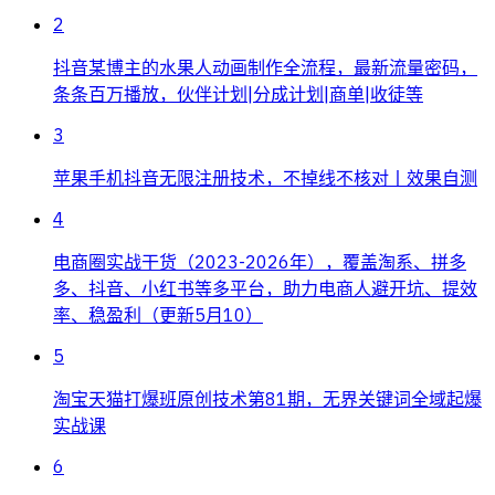
2
抖音某博主的水果人动画制作全流程，最新流量密码，
条条百万播放，伙伴计划|分成计划|商单|收徒等
3
苹果手机抖音无限注册技术，不掉线不核对丨效果自测
4
电商圈实战干货（2023-2026年），覆盖淘系、拼多
多、抖音、小红书等多平台，助力电商人避开坑、提效
率、稳盈利（更新5月10）
5
淘宝天猫打爆班原创技术第81期，无界关键词全域起爆
实战课
6