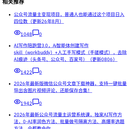
相关推荐
公众号流量主变现项目，普通人也能通过这个项目日入
四位数（更新26年8月）
1048
0
AI写作陪跑营3.0，Ai智能体创建写作
skill（workbuddy）+人工手写模式（手搓模式），去除
AI痕迹（头条号、公众号、百家号）（更新0806）
1422
0
2026年最新版微信公众号文章下载神器，支持一键批量
导出含图片视频评论，还能保存合集！
1942
0
2026年最新公众号流量主运营系统课，独家AI写作方
法，0-AI率润色方法、批量做号隔离方法、高爆率选题
方法，全都教会你