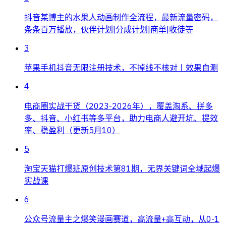
抖音某博主的水果人动画制作全流程，最新流量密码，
条条百万播放，伙伴计划|分成计划|商单|收徒等
3
苹果手机抖音无限注册技术，不掉线不核对丨效果自测
4
电商圈实战干货（2023-2026年），覆盖淘系、拼多
多、抖音、小红书等多平台，助力电商人避开坑、提效
率、稳盈利（更新5月10）
5
淘宝天猫打爆班原创技术第81期，无界关键词全域起爆
实战课
6
公众号流量主之爆笑漫画赛道，高流量+高互动，从0-1