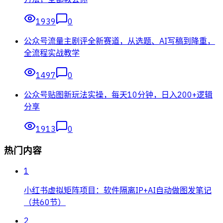
1939
0
公众号流量主剧评全新赛道，从选题、AI写稿到降重，
全流程实战教学
1497
0
公众号贴图新玩法实操，每天10分钟，日入200+逻辑
分享
1913
0
热门内容
1
小红书虚拟矩阵项目：软件隔离IP+AI自动做图发笔记
（共60节）
2