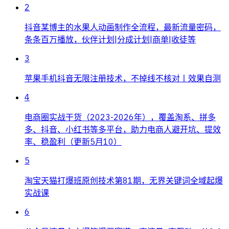
2
抖音某博主的水果人动画制作全流程，最新流量密码，
条条百万播放，伙伴计划|分成计划|商单|收徒等
3
苹果手机抖音无限注册技术，不掉线不核对丨效果自测
4
电商圈实战干货（2023-2026年），覆盖淘系、拼多
多、抖音、小红书等多平台，助力电商人避开坑、提效
率、稳盈利（更新5月10）
5
淘宝天猫打爆班原创技术第81期，无界关键词全域起爆
实战课
6