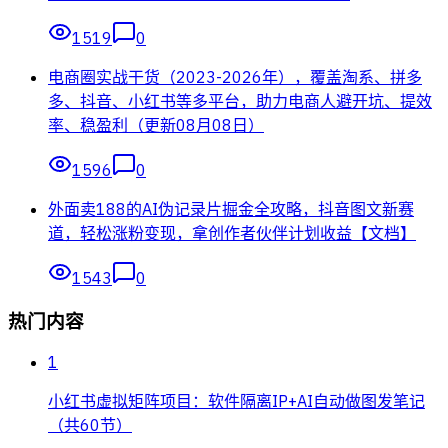
1519
0
电商圈实战干货（2023-2026年），覆盖淘系、拼多
多、抖音、小红书等多平台，助力电商人避开坑、提效
率、稳盈利（更新08月08日）
1596
0
外面卖188的AI伪记录片掘金全攻略，抖音图文新赛
道，轻松涨粉变现，拿创作者伙伴计划收益【文档】
1543
0
热门内容
1
小红书虚拟矩阵项目：软件隔离IP+AI自动做图发笔记
（共60节）