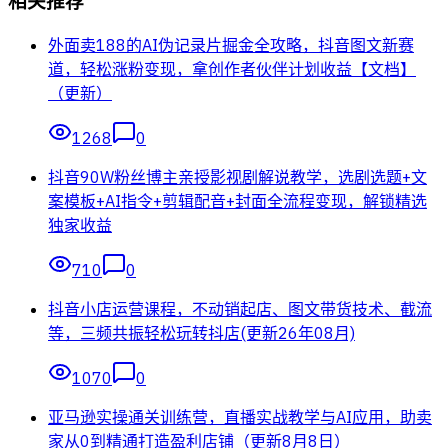
相关推荐
外面卖188的AI伪记录片掘金全攻略，抖音图文新赛
道，轻松涨粉变现，拿创作者伙伴计划收益【文档】
（更新）
1268
0
抖音90W粉丝博主亲授影视剧解说教学，选剧选题+文
案模板+AI指令+剪辑配音+封面全流程变现，解锁精选
独家收益
710
0
抖音小店运营课程，不动销起店、图文带货技术、截流
等，三频共振轻松玩转抖店(更新26年08月)
1070
0
亚马逊实操通关训练营，直播实战教学与AI应用，助卖
家从0到精通打造盈利店铺（更新8月8日）