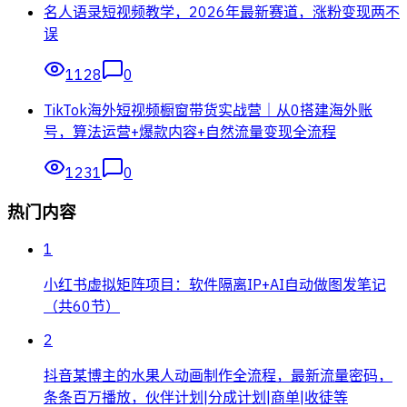
名人语录短视频教学，2026年最新赛道，涨粉变现两不
误
1128
0
TikTok海外短视频橱窗带货实战营｜从0搭建海外账
号，算法运营+爆款内容+自然流量变现全流程
1231
0
热门内容
1
小红书虚拟矩阵项目：软件隔离IP+AI自动做图发笔记
（共60节）
2
抖音某博主的水果人动画制作全流程，最新流量密码，
条条百万播放，伙伴计划|分成计划|商单|收徒等