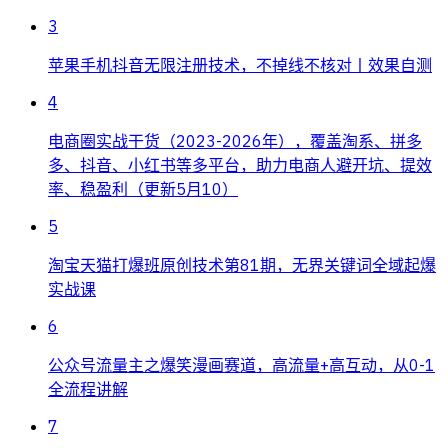
3
苹果手机抖音无限注册技术，不掉线不核对丨效果自测
4
电商圈实战干货（2023-2026年），覆盖淘系、拼多
多、抖音、小红书等多平台，助力电商人避开坑、提效
率、稳盈利（更新5月10）
5
淘宝天猫打爆班原创技术第81期，无界关键词全域起爆
实战课
6
公众号流量主之爆笑漫画赛道，高流量+高互动，从0-1
全流程讲解
7