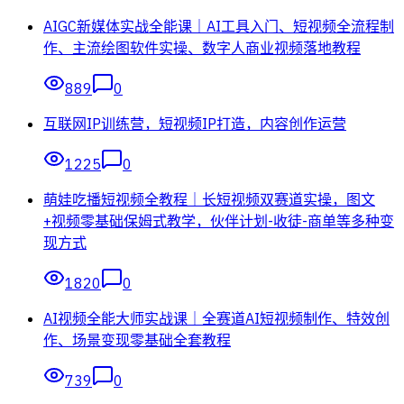
AIGC新媒体实战全能课｜AI工具入门、短视频全流程制
作、主流绘图软件实操、数字人商业视频落地教程
889
0
互联网IP训练营，短视频IP打造，内容创作运营
1225
0
萌娃吃播短视频全教程｜长短视频双赛道实操，图文
+视频零基础保姆式教学，伙伴计划-收徒-商单等多种变
现方式
1820
0
AI视频全能大师实战课｜全赛道AI短视频制作、特效创
作、场景变现零基础全套教程
739
0