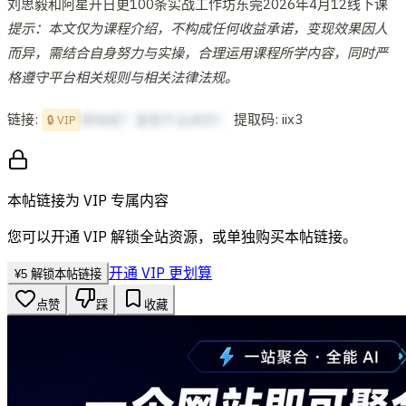
刘思毅和阿星开日更100条实战工作坊东莞2026年4月12线下课
提示：本文仅为课程介绍，不构成任何收益承诺，变现效果因人
而异，需结合自身努力与实操，合理运用课程所学内容，同时严
格遵守平台相关规则与相关法律法规。
链接:
提取码: iix3
想啥呢？复制不出来的！
🔒 VIP
本帖链接为 VIP 专属内容
您可以开通 VIP 解锁全站资源，或单独购买本帖链接。
开通 VIP 更划算
¥
5
解锁本帖链接
点赞
踩
收藏