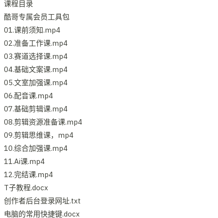
课程目录
酷哥专属会员工具包
01.课前须知.mp4
02.准备工作课.mp4
03.赛道选择课.mp4
04.基础文案课.mp4
05.文室加强课.mp4
06.配音课.mp4
07.基础剪辑课.mp4
08.剪辑资源准备课.mp4
09.剪辑思维课，mp4
10.综合加强课.mp4
11.Ai课.mp4
12.完结课.mp4
T子教程.docx
创作者后台登录网址.txt
电脑的常用快捷键.docx