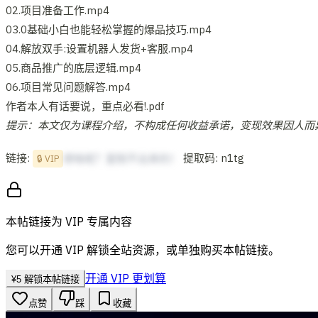
02.项目准备工作.mp4
03.0基础小白也能轻松掌握的爆品技巧.mp4
04.解放双手:设置机器人发货+客服.mp4
05.商品推广的底层逻辑.mp4
06.项目常见问题解答.mp4
作者本人有话要说，重点必看!.pdf
提示：本文仅为课程介绍，不构成任何收益承诺，变现效果因人而
链接:
提取码: n1tg
想啥呢？复制不出来的！
🔒 VIP
本帖链接为 VIP 专属内容
您可以开通 VIP 解锁全站资源，或单独购买本帖链接。
开通 VIP 更划算
¥
5
解锁本帖链接
点赞
踩
收藏