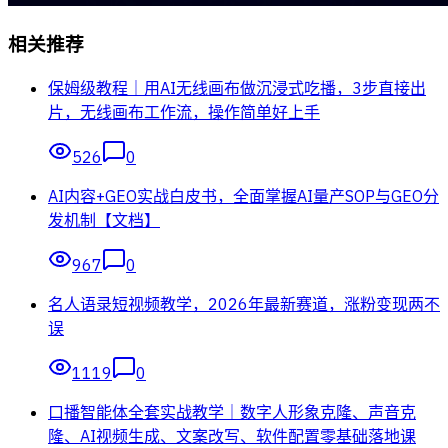
相关推荐
保姆级教程｜用AI无线画布做沉浸式吃播，3步直接出
片，无线画布工作流，操作简单好上手
526
0
AI内容+GEO实战白皮书，全面掌握AI量产SOP与GEO分
发机制【文档】
967
0
名人语录短视频教学，2026年最新赛道，涨粉变现两不
误
1119
0
口播智能体全套实战教学｜数字人形象克隆、声音克
隆、AI视频生成、文案改写、软件配置零基础落地课