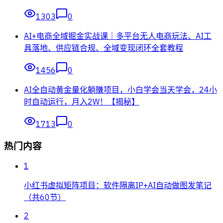
1303
0
AI+电商全域掘金实战课｜多平台无人电商玩法、AI工
具落地、供应链合规、全域变现闭环全套教程
1456
0
AI全自动黄金量化躺賺项目，小白学会当天学会，24小
时自动运行，月入2W！【揭秘】
1713
0
热门内容
1
小红书虚拟矩阵项目：软件隔离IP+AI自动做图发笔记
（共60节）
2