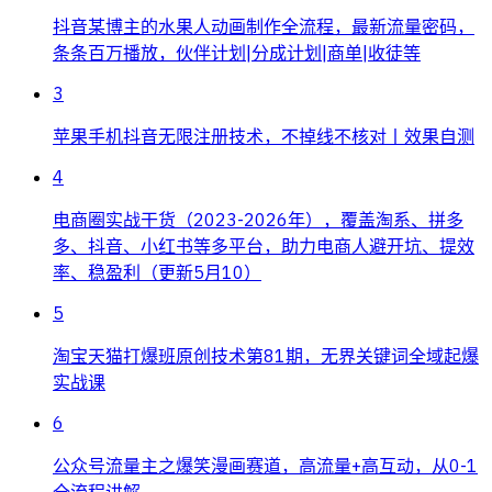
抖音某博主的水果人动画制作全流程，最新流量密码，
条条百万播放，伙伴计划|分成计划|商单|收徒等
3
苹果手机抖音无限注册技术，不掉线不核对丨效果自测
4
电商圈实战干货（2023-2026年），覆盖淘系、拼多
多、抖音、小红书等多平台，助力电商人避开坑、提效
率、稳盈利（更新5月10）
5
淘宝天猫打爆班原创技术第81期，无界关键词全域起爆
实战课
6
公众号流量主之爆笑漫画赛道，高流量+高互动，从0-1