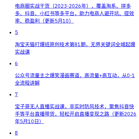
电商圈实战干货（2023-2026年），覆盖淘系、拼多
多、抖音、小红书等多平台，助力电商人避开坑、提效
率、稳盈利（更新5月10）
5
淘宝天猫打爆班原创技术第81期，无界关键词全域起爆
实战课
6
公众号流量主之爆笑漫画赛道，高流量+高互动，从0-1
全流程讲解
7
宝子哥无人直播实战课，非实时防风技术，聚焦抖音快
手等平台直播带货，轻松开启直播变现之路（更新2026
年5月10日）
8