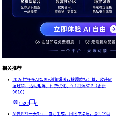
相关推荐
2026拼多多AI智创+利润爆破双核爆款特训营，收获底
层逻辑、活动矩阵、付费优化、0-1打爆SOP（更新
0810）
1522
0
AI做PPT一天3k+，自动生成，附接单渠道，会打字就