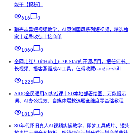
能干【揭秘】
616
0
聊斋志异短视频教学，AI原创国风系列短视频，精选独
家丨起号收徒丨接商单
1060
0
全网走红！GitHub上6.7K Star的开源项目，把任何书、
长视频、播客蒸馏成AI工具，值得收藏cangjie-skill
1225
0
AIGC全民通用AI实战课｜SD本地部署绘图、万能提示
词、AI办公提效、自媒体爆款选题全维度零基础教程
1813
0
80年代怀旧真人AI视频实操教学，即梦工具成片、镜头
故事提示词全套模板，解锁伙伴计划分成计划商单收徒