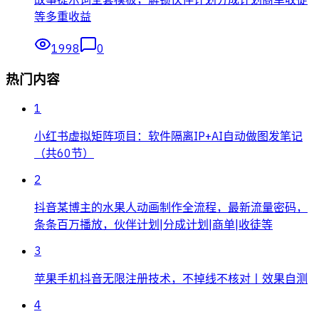
等多重收益
1998
0
热门内容
1
小红书虚拟矩阵项目：软件隔离IP+AI自动做图发笔记
（共60节）
2
抖音某博主的水果人动画制作全流程，最新流量密码，
条条百万播放，伙伴计划|分成计划|商单|收徒等
3
苹果手机抖音无限注册技术，不掉线不核对丨效果自测
4