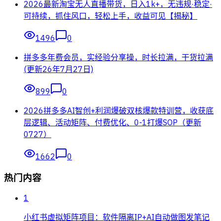
2026最新淘宝无人直播带货，日入1k+，无违规·稳定·
可持续，抓住风口，轻松上手，收益可见【揭秘】
1496
0
拼多多年费会员，实经验分享操，时长拉满，干货拉满
(更新26年7月27日)
899
0
2026拼多多AI智创+利润爆破双核爆款特训营，收获底
层逻辑、活动矩阵、付费优化、0-1打爆SOP（更新
0727）
1662
0
热门内容
1
小红书虚拟矩阵项目：软件隔离IP+AI自动做图发笔记