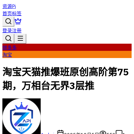
资源Pi
首页
标签
登录
注册
拼多多
淘宝
淘宝天猫推爆班原创高阶第75
期，万相台无界3层推