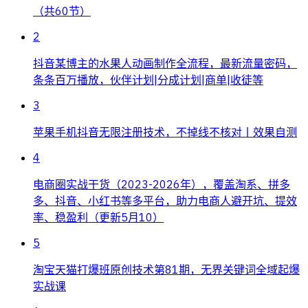
（共60节）
2
抖音某博主的水果人动画制作全流程，最新流量密码，
条条百万播放，伙伴计划|分成计划|商单|收徒等
3
苹果手机抖音无限注册技术，不掉线不核对丨效果自测
4
电商圈实战干货（2023-2026年），覆盖淘系、拼多
多、抖音、小红书等多平台，助力电商人避开坑、提效
率、稳盈利（更新5月10）
5
淘宝天猫打爆班原创技术第81期，无界关键词全域起爆
实战课